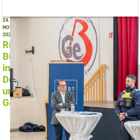
24.
NOVEMBER
2025
Rückblick:
Bürgerdialog
in
Dellwig
und
Gerschede