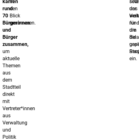
kamen
in
sow
setz
rund
den
der
uns
70
Blick
Verk
weit
Bürgerinnen
genommen.
run
für
und
um
die
Bürger
die
Bel
zusammen,
gepl
unse
um
Recy
Stad
aktuelle
ein.
Themen
aus
dem
Stadtteil
direkt
mit
Vertreter*innen
aus
Verwaltung
und
Politik