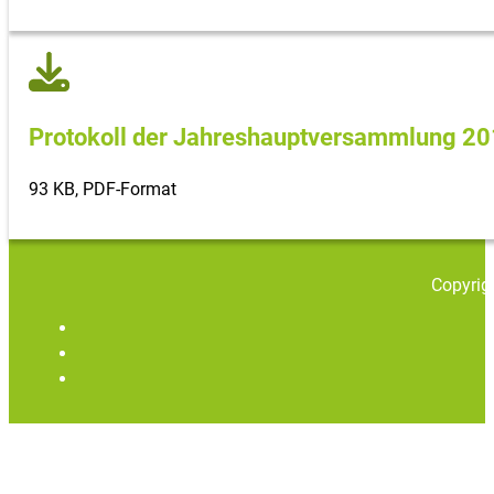
Protokoll der Jahreshaupt­versammlung 2
93 KB, PDF-Format
Copyrig