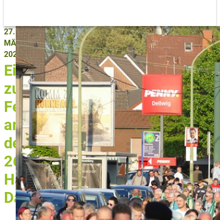
27.
MÄRZ
2025
Einladung
zum
Festumzug
anlässlich
der
26.
Happy
Days