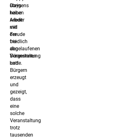
übrigens
Days
keine
haben
Arbeit
wieder
mit
viel
der
Freude
friedlich
bei
abgelaufenen
den
Veranstaltung
Bürgerinnen
hatte.
und
Bürgern
erzeugt
und
gezeigt,
dass
eine
solche
Veranstaltung
trotz
tausenden